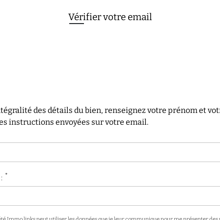
Vérifier votre email
intégralité des détails du bien, renseignez votre prénom et vo
les instructions envoyées sur votre email.
*
*
:
été Immo links peut utiliser les données que je leur communique pour me présenter des p