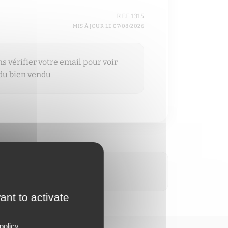
REF.1315
MIS À JOUR LE 07/08/2026
 vérifier votre email pour voir
 du bien vendu
ant to activate
policy