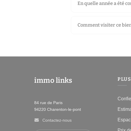
En quelle année a été con
Comment visiter ce bien
immo links
PLUS
Confie
84 rue de Paris
Estima
94220
Charenton-le-pont
Espace
Contactez-nous
Prix d