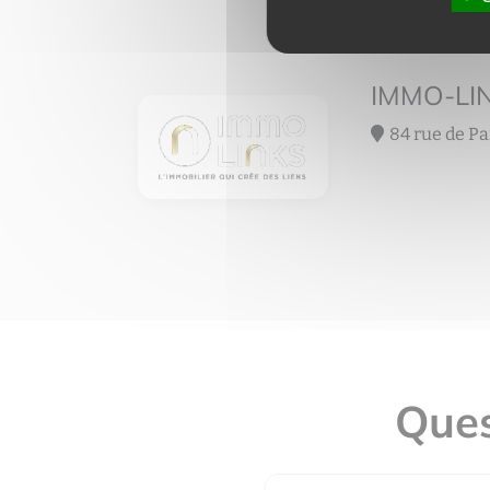
IMMO-LI
84 rue de Pa
Ques