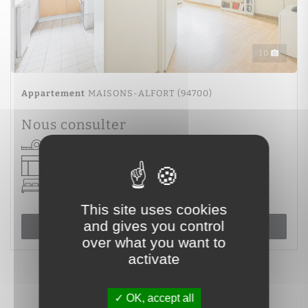
10
Appartement
MAISONS-ALFORT (94700)
Nous consulter
65 m²
3 pièce(s)
2 chambre(s)
This site uses cookies
and gives you control
Voir le bien
over what you want to
activate
OK, accept all