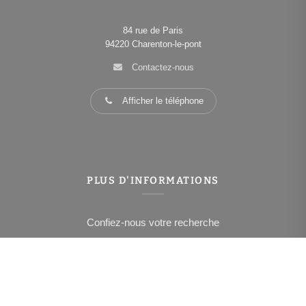
84 rue de Paris
94220
Charenton-le-pont
Contactez-nous
Afficher le téléphone
PLUS D'INFORMATIONS
Confiez-nous votre recherche
Estimation immobilière
Espace Propriétaire
Prix de l'immobilier à Charenton-le-Pont