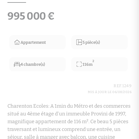
995 000 €
Appartement
5 pièce(s)
2
4 chambre(s)
116m
REF.1249
MIS À JOUR LE 06/08/2026
Charenton Ecoles: A 1min du Métro et des commerces
situé au 4ème étage d'un immeuble Provini de 1997,
magnifique appartement de 116 m². Ce beau 5 pièces
traversant et lumineux comprend une entrée, un
séjour, salle à manger avec balcon, une cuisine