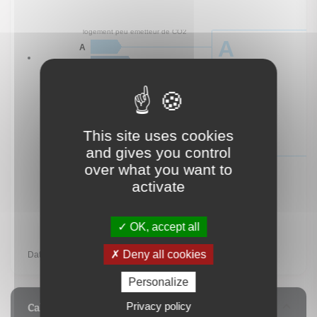
This site uses cookies
and gives you control
over what you want to
activate
logement extrêmement performant
C
A
OK, accept all
B
Deny all cookies
C
Personalize
D
E
Privacy policy
Calculez vos mensualités