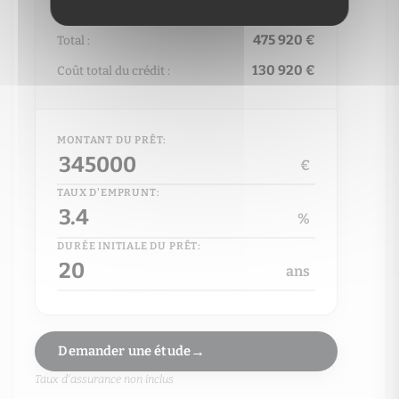
logement peu émetteur de CO2
C
A
475 920 €
Total :
B
Émissions GES
130 920 €
Coût total du crédit :
serre)
C
16
D
kg CO2/m².an
E
MONTANT DU PRÊT:
F
€
G
TAUX D'EMPRUNT:
logement très émetteur de CO2
%
DURÉE INITIALE DU PRÊT:
ans
Date du DPE : 12/01/2026
Demander une étude
Montant estimé des dépenses annuelles d’énergie pour un us
Taux d'assurance non inclus
entre 1870.00€ et 2570.00€ par an. Prix moyens des énergies