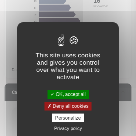
This site uses cookies
and gives you control
logement extrêmement performant
F
over what you want to
A
activate
B
Consommation
C
412
Calculez vos mensualités
D
OK, accept all
kWh/m².an
E
Emissions
(énerg
Deny all cookies
F
16
Personalize
G
kWh/m².an
1 983 €
logement extrêmement peu performant
Privacy policy
/ mois**