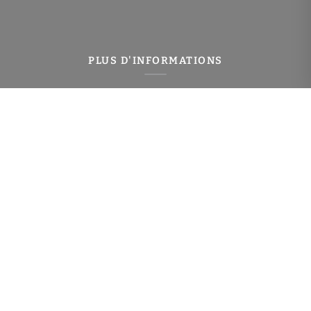
PLUS D'INFORMATIONS
Confiez-nous votre recherche
Estimation immobilière
Espace Propriétaire
Prix de l'immobilier à Charenton-le-Pont
Avis clients
Immobilier Charenton-le-Pont
Toutes les villes