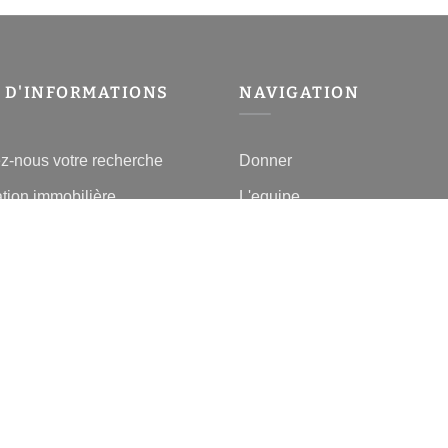
 D'INFORMATIONS
NAVIGATION
z-nous votre recherche
Donner
tion immobilière
L'equipe
 Propriétaire
e l'immobilier à Charenton-le-
lients
lier Charenton-le-Pont
 les villes