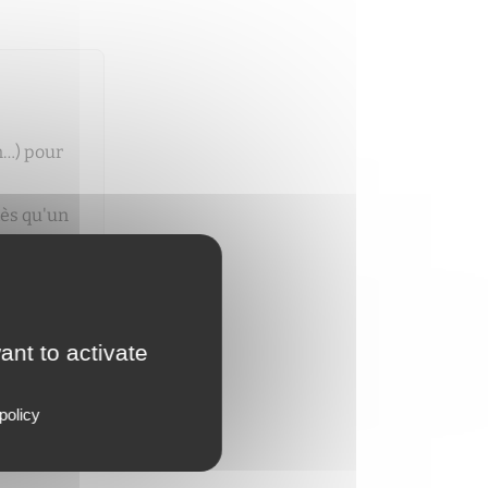
n…) pour
dès qu'un
ant to activate
policy