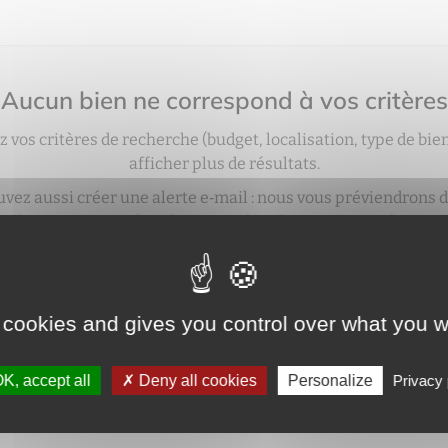
Aucun bien ne correspond à vos critères
z vos critères de recherche (budget, localisation, type de bie
afficher plus de résultats.
vez aussi créer une alerte e‑mail : nous vous préviendrons 
bien correspondant à votre recherche sera mis en ligne.
créer une alerte
 cookies and gives you control over what you w
K, accept all
Deny all cookies
Personalize
Privacy 