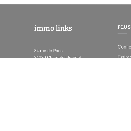
immo links
PLUS
Confie
84 rue de Paris
Estima
94220
Charenton-le-pont
Espace
Contactez-nous
Prix d
Afficher le téléphone
Pont
Avis c
Immobi
Toutes