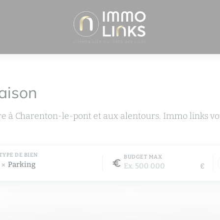
aison
re à Charenton-le-pont et aux alentours. Immo links v
TYPE DE BIEN
BUDGET MAX
Parking
€