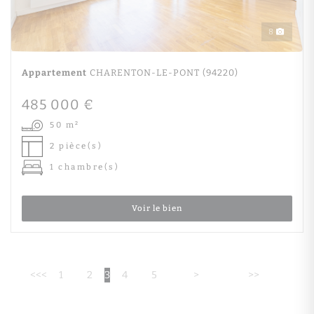
8
Appartement
CHARENTON-LE-PONT (94220)
485 000 €
50 m²
2 pièce(s)
1 chambre(s)
Voir le bien
<<
<
1
2
3
4
5
>
>>