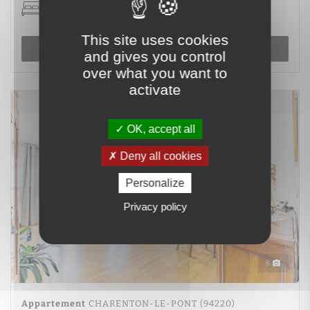
2 chambre(s)
This site uses cookies
Voir le bien
and gives you control
over what you want to
activate
OK, accept all
Deny all cookies
Personalize
Privacy policy
8
Appartement
CHARENTON-LE-PONT (94220)