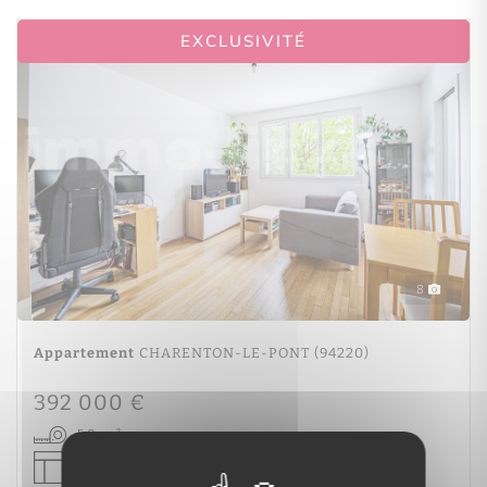
EXCLUSIVITÉ
8
Appartement
CHARENTON-LE-PONT (94220)
392 000 €
50 m²
3 pièce(s)